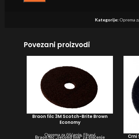
Kategorije:
Oprema za
Povezani proizvodi
Braon filc 3M Scotch-Brite Brown
Economy
Oprema za čišćenje
,
Filcevi
Crni 
Braon filc „second line“ za čišćenje