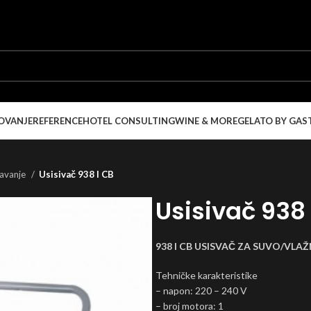
OVANJE
REFERENCE
HOTEL CONSULTING
WINE & MORE
GELATO BY GAS
isavanje
Usisivač 938 I CB
Usisivač 938 
938 I CB USISVAČ ZA SUVO/VL
Tehničke karakteristike
– napon: 220 – 240 V
– broj motora: 1