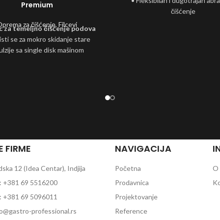
• Fleksibilan i dugotrajan abra
Premium
čišćenje
• Idealan za svakodnevno čiš
prema za čišćenje
,
Filcevi
ilc za temeljno čišćenje podova
kuhinjskog posuđa i opr
isti se za mokro skidanje stare
Dostupan u bojama:
lzije sa single disk mašinom
• Zelena
 se koristiti za čišćenje veoma
Raspoložive veličine:
rljanih industrijskih podova
• 158 x 224 mm
lakna povećavaju trenje na podu i
jaju crne tragove i prljavštinu
ani vek: 5.000 m² / 150 - 250 rpm
E FIRME
NAVIGACIJA
I
ka 12 (Idea Centar), Indjija
Početna
O
: +381 69 5516200
Prodavnica
Ko
: +381 69 5096011
Projektovanje
fo@gastro-professional.rs
Reference