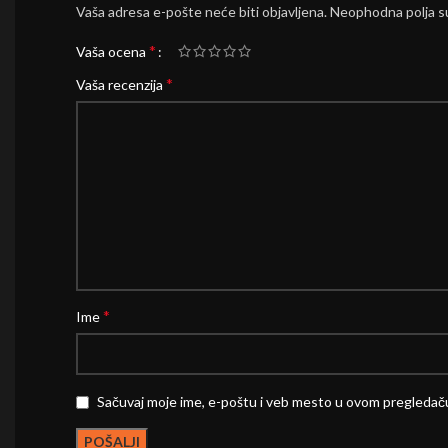
Vaša adresa e-pošte neće biti objavljena.
Neophodna polja 
*
Vaša ocena
*
Vaša recenzija
*
Ime
Sačuvaj moje ime, e-poštu i veb mesto u ovom pregledač