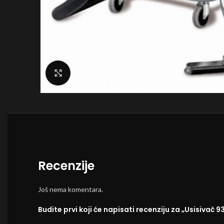
Click to enlarge
Recenzije
Još nema komentara.
Budite prvi koji će napisati recenziju za „Usisivač 93