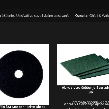
 čišćenje
,
Usisivači za suvo i vlažno usisavanje
Oznake:
Ghibli & Wirb
Abraziv za čišćenje Scotch
96
Oprema za čišćenje
,
Abraz
Abraziv za čišćenje opšte 
filc 3M Scotch-Brite Black