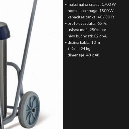
– maksimalna snaga: 1700 W
– nominalna snaga: 1500 W
– kapacitet tanka: 40 / 30 lit
– protok vazduha: 65 l/s
– usisna moć: 250 mbar
– nivo bučnosti: 62 dbA
– dužina kabla: 10 m
– težina: 24 kg
– dimenzije: 48 x 48