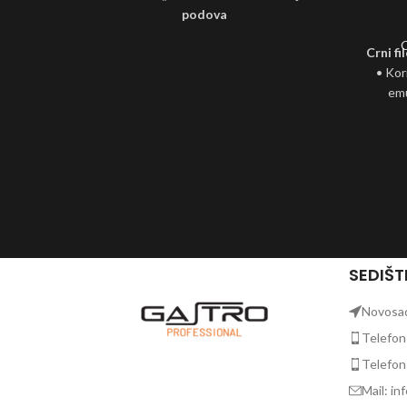
podova
O
Crni f
• Koristi se za suvo ili mokro uklanjanje
• Kor
emulzije sa zaštićenih podova
emu
• Može se koristiti za temeljno čišćenje
• Može
industrijskih podova (fero beton)
zap
• Prilagodljiv neravninama
• Miks v
uklan
• Očekiv
SEDIŠT
Novosads
Telefon
Telefon
Mail: in