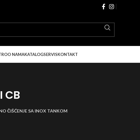
TRO
O NAMA
KATALOG
SERVIS
KONTAKT
I CB
AŽNO ČIŠĆENJE SA INOX TANKOM