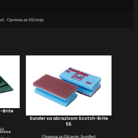
el
,
Oprema za čišćenje
-Brite
Sunđer sa abrazivom Scotch-Brite
55
ivi
namene
Oprema za čišćenje
,
Sunđeri