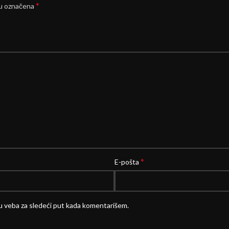
*
su označena
*
E-pošta
u veba za sledeći put kada komentarišem.