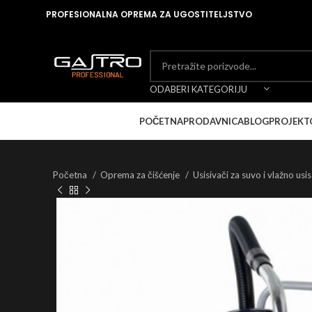
PROFESIONALNA OPREMA ZA UGOSTITELJSTVO
ODABERI KATEGORIJU
POČETNA
PRODAVNICA
BLOG
PROJEKT
Početna
Oprema za čišćenje
Usisivači za suvo i vlažno us