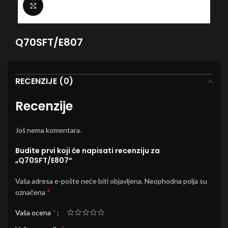
Click to enlarge
Q70SFT/E807
RECENZIJE (0)
Recenzije
Još nema komentara.
Budite prvi koji će napisati recenziju za
„Q70SFT/E807“
Vaša adresa e-pošte neće biti objavljena.
Neophodna polja su
*
označena
*
Vaša ocena