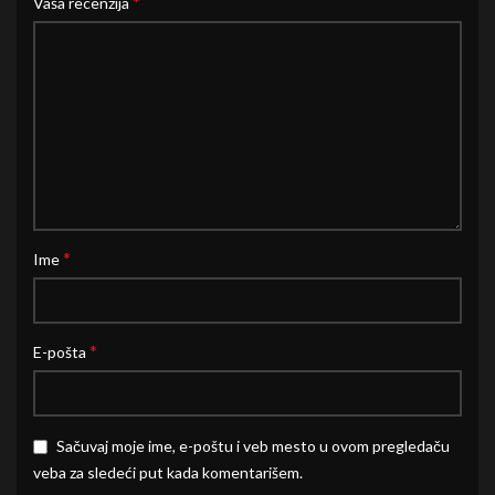
*
Vaša recenzija
*
Ime
*
E-pošta
Sačuvaj moje ime, e-poštu i veb mesto u ovom pregledaču
veba za sledeći put kada komentarišem.