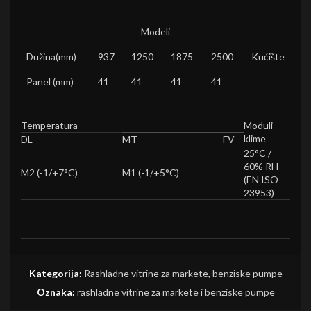
Modeli
Dužina(mm)
937
1250
1875
2500
Kućište
Panel (mm)
41
41
41
41
Temperatura
Moduli
klime
DL
MT
FV
25°C /
60% RH
M2 (-1/+7°C)
M1 (-1/+5°C)
(EN ISO
23953)
Kategorija:
Rashladne vitrine za markete, benziske pumpe
Oznaka:
rashladne vitrine za markete i benziske pumpe