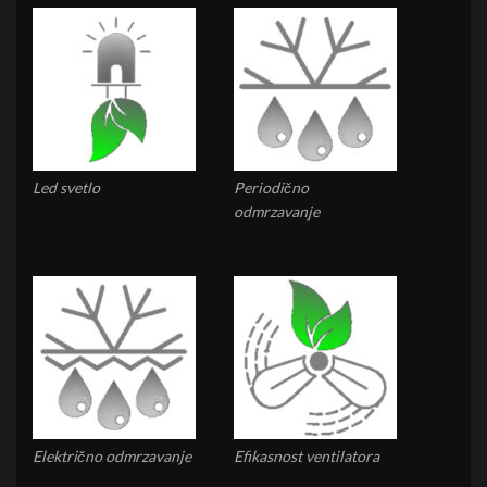
Led svetlo
Periodično
odmrzavanje
Električno odmrzavanje
Efikasnost ventilatora