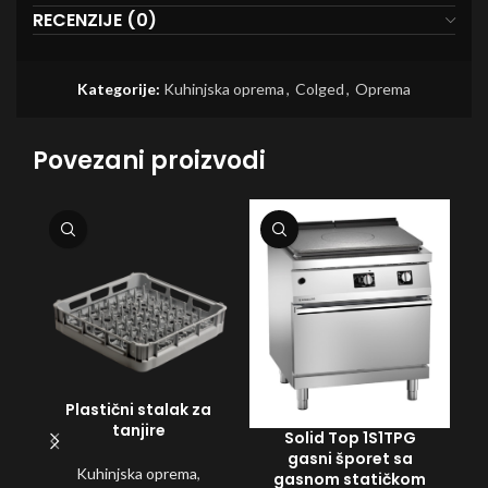
RECENZIJE (0)
Kategorije:
Kuhinjska oprema
,
Colged
,
Oprema
Povezani proizvodi
Plastični stalak za
tanjire
Solid Top 1S1TPG
G
gasni šporet sa
Kuhinjska oprema
,
gasnom statičkom