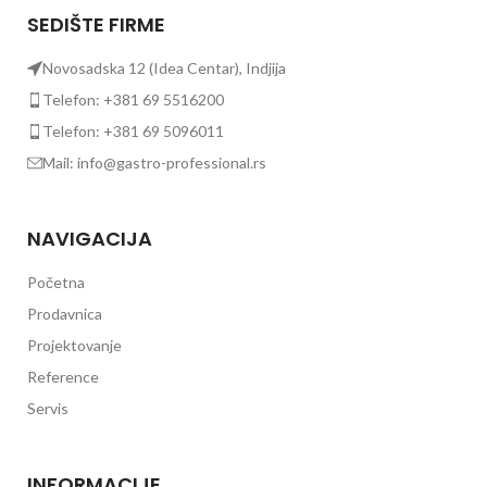
Debljina
x
t
SEDIŠTE FIRME
radne
500
G
površine: 2
x
100
mm
Novosadska 12 (Idea Centar), Indjija
o
mm,
DIMENZIJE (ŠXDXV)
500
Telefon: +381 69 5516200
x
Napajanje:
500
Gas
Telefon: +381 69 5096011
x
155
Mail: info@gastro-professional.rs
mm,
Tip rerne:
500
Gasna
x
statička
600
rerna 2/1GN
NAVIGACIJA
x
115
mm
Početna
Prodavnica
450
Projektovanje
x
450
Reference
mm,
500
Servis
x
VELIČINA KORPE
500
mm,
500
x
INFORMACIJE