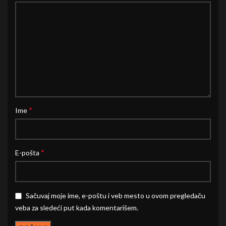
*
Ime
*
E-pošta
Sačuvaj moje ime, e-poštu i veb mesto u ovom pregledaču
veba za sledeći put kada komentarišem.