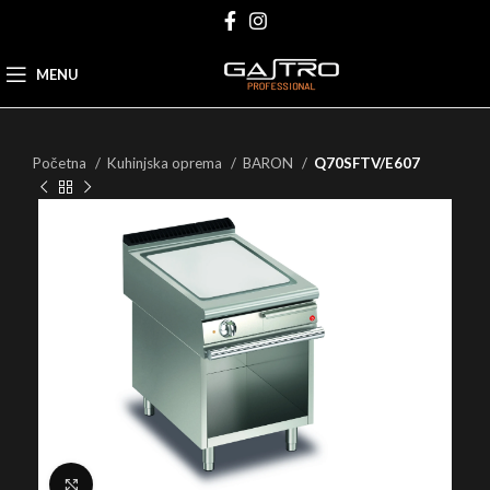
MENU
Početna
Kuhinjska oprema
BARON
Q70SFTV/E607
Click to enlarge