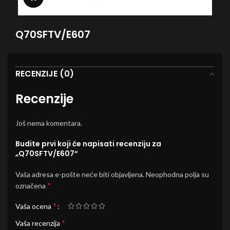
Q70SFTV/E607
RECENZIJE (0)
Recenzije
Još nema komentara.
Budite prvi koji će napisati recenziju za
„Q70SFTV/E607“
Vaša adresa e-pošte neće biti objavljena.
Neophodna polja su
*
označena
*
Vaša ocena
*
Vaša recenzija