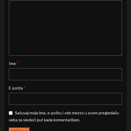
*
Ime
*
E-pošta
Sačuvaj moje ime, e-poštu i veb mesto u ovom pregledaču
veba za sledeći put kada komentarišem.