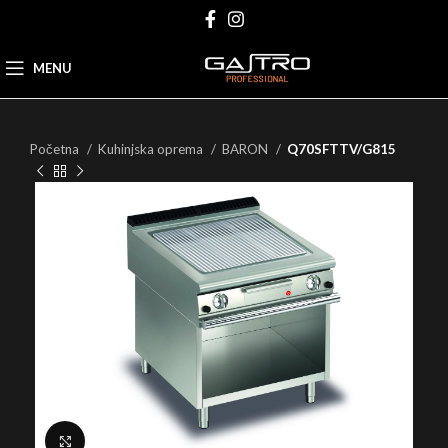
MENU
Početna
Kuhinjska oprema
BARON
Q70SFTTV/G815
Click to enlarge