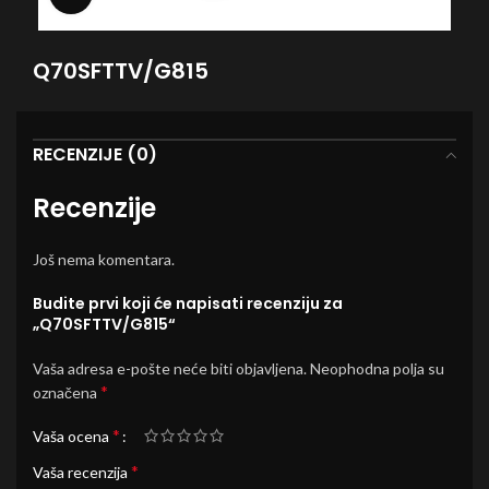
Q70SFTTV/G815
RECENZIJE (0)
Recenzije
Još nema komentara.
Budite prvi koji će napisati recenziju za
„Q70SFTTV/G815“
Vaša adresa e-pošte neće biti objavljena.
Neophodna polja su
*
označena
*
Vaša ocena
*
Vaša recenzija