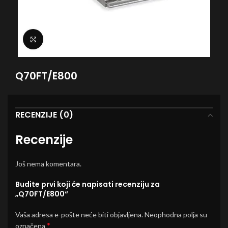
Click to enlarge
Q70FT/E800
RECENZIJE (0)
Recenzije
Još nema komentara.
Budite prvi koji će napisati recenziju za
„Q70FT/E800“
Vaša adresa e-pošte neće biti objavljena.
Neophodna polja su
*
označena