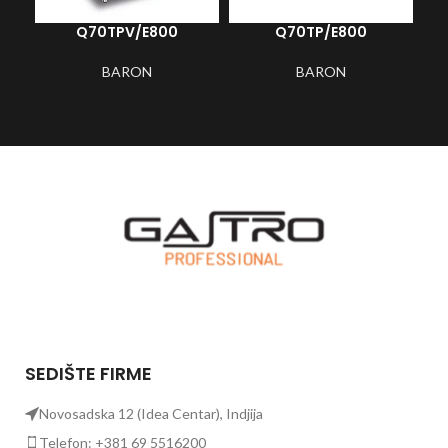
Q70TPV/E800
Q70TP/E800
BARON
BARON
SEDIŠTE FIRME
Novosadska 12 (Idea Centar), Indjija
Telefon: +381 69 5516200