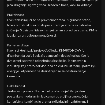
pića, izlaganje svježeg voća i hlađenje boca, kao i za kuhanje.
Praktičnost
Uvek fokusirajući se na praktičnost rada i sigurnost hrane,
filteri za zrak lako su dostupni s prednje strane za rutinsko
čišćenje. S usisom i izlazom smještenim s prednje strane, KM je
idealan za ugradbene mogućnosti.
Pametan dizajn
Kao i svi Hoshizaki proizvođači leda, KM-80C-HC-W je
dizajniran da traje i dolazi s pametnim dodacima kao što je
dvostrani isparivač od nehrđajućeg čelika, jedinstven u
industriji, koji proizvodi više leda po ciklusu uz manju potrošnju
energije i otpornost na dezinficijense za odstranjivanje
kamenca.
Fleksibilnost
Treba vam povećati kapacitet proizvodnje? Varijabilne
postavke s modularnim ladicama i postoljima omogućuju
korisnicima kombinaciju prema individualnim zahtjevima i