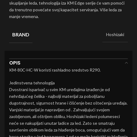
skupljanje leda, tehnologija iza KM Edge serije će vam pomoći
da trenutno povećate svoj kapacitet serviranja. Više leda za
manje vremena.
BRAND
Hoshizaki
OPIS
KM-80C-HC-W koristi rashladno sredstvo R290.
Jedinstvena tehnologija
Dvostrani isparivač u svim KM uređajima izrađen je od
nehrđajućeg čelika - najbolji materijal za poboljšanu
dugotrajnost, sigurnost hrane i čišćenje bez oštećenja uređaja.
Vanjski materijal je napravljen od . Zahvaljujući svojem
zaobljenom, ali oštrijem obliku, Hoshizaki ledeni polumeseci
neće se nakupljati unutar ladice za led. Zato se smatraju
savršenim oblikom leda za hlađenje boca, omogućujući vam da
boce stavite u led bez napora. Led se može koristiti za hlađenje